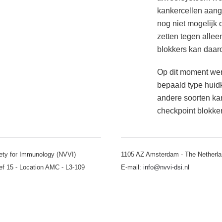
kankercellen aang
nog niet mogelijk 
zetten tegen alle
blokkers kan daar
Op dit moment wer
bepaald type huid
andere soorten kan
checkpoint blokke
ety for Immunology (NVVI)
1105 AZ Amsterdam - The Netherl
ef 15 - Location AMC - L3-109
E-mail:
info@nvvi-dsi.nl