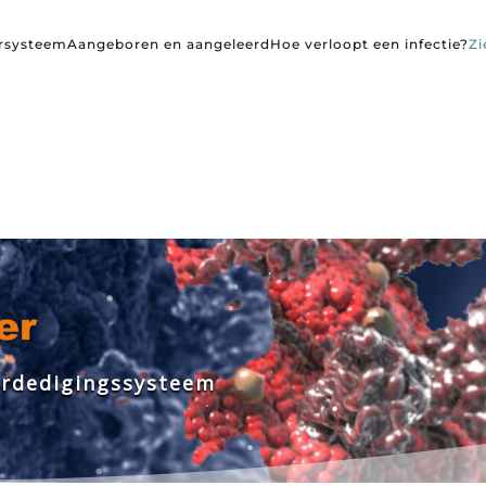
rsysteem
Aangeboren en aangeleerd
Hoe verloopt een infectie?
Zi
e
r
d
e
d
i
g
i
n
g
s
s
y
s
t
e
e
m