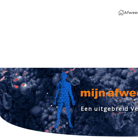
Afwee
Terug naar hoofdinhoud
E
e
n
u
i
t
g
e
b
r
e
i
d
V