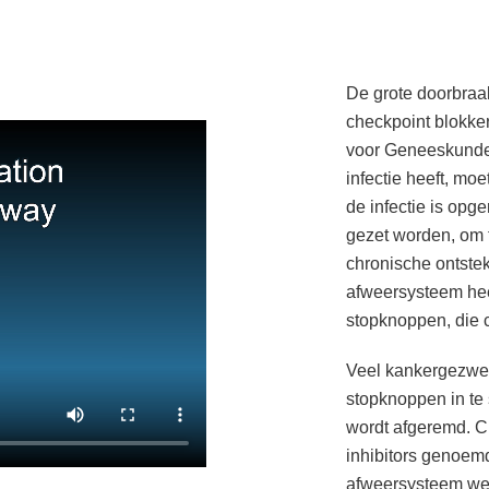
De grote doorbraa
checkpoint blokker
voor Geneeskunde 
infectie heeft, mo
de infectie is opg
gezet worden, om t
chronische ontstek
afweersysteem heef
stopknoppen, die
Veel kankergezwel
stopknoppen in te
wordt afgeremd. C
inhibitors genoem
afweersysteem wee