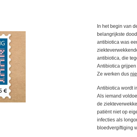
In het begin van d
belangrijkste doo
antibiotica was ee
ziekteverwekkende 
antibiotica, die t
Antibiotica grijpe
Ze werken dus
nie
Antibiotica wordt
Als iemand voldoe
de ziekteverwekke
patiënt niet op eig
infecties als long
bloedvergiftiging 