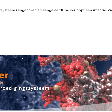
rsysteem
Aangeboren en aangeleerd
Hoe verloopt een infectie?
Zi
e
r
d
e
d
i
g
i
n
g
s
s
y
s
t
e
e
m