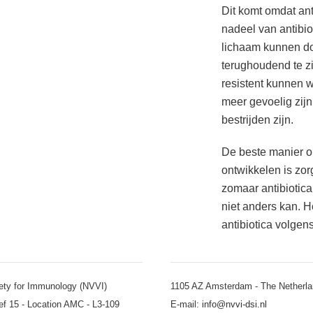
Dit komt omdat an
nadeel van antibiot
lichaam kunnen do
terughoudend te zij
resistent kunnen w
meer gevoelig zijn
bestrijden zijn.
De beste manier om
ontwikkelen is zor
zomaar antibiotica
niet anders kan. H
antibiotica volgen
ety for Immunology (NVVI)
1105 AZ Amsterdam - The Netherl
ef 15 - Location AMC - L3-109
E-mail:
info@nvvi-dsi.nl