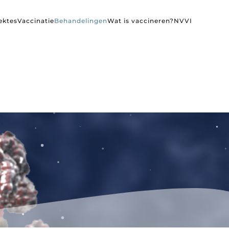
ektes
Vaccinatie
Behandelingen
Wat is vaccineren?
NVVI