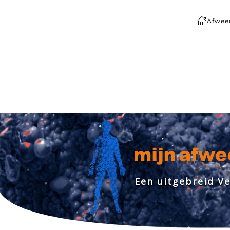
Afwee
Terug naar hoofdinhoud
E
e
n
u
i
t
g
e
b
r
e
i
d
V